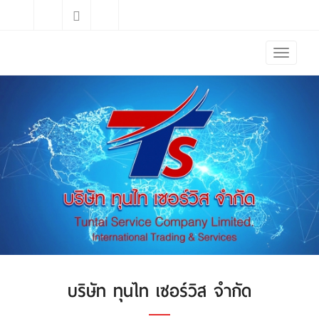
บริษัท ทุนไท เซอร์วิส จำกัด