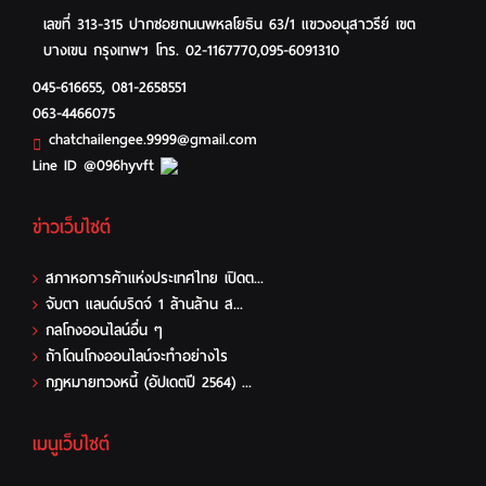
เลขที่ 313-315 ปากซอยถนนพหลโยธิน 63/1 แขวงอนุสาวรีย์ เขต
บางเขน กรุงเทพฯ โทร. 02-1167770,095-6091310
045-616655
,
081-2658551
063-4466075
chatchailengee.9999@gmail.com
Line ID @096hyvft
ข่าวเว็บไซต์
สภาหอการค้าแห่งประเทศไทย เปิดต...
จับตา แลนด์บริดจ์ 1 ล้านล้าน ส...
กลโกงออนไลน์อื่น ๆ
ถ้าโดนโกงออนไลน์จะทำอย่างไร
กฎหมายทวงหนี้ (อัปเดตปี 2564) ...
เมนูเว็บไซต์