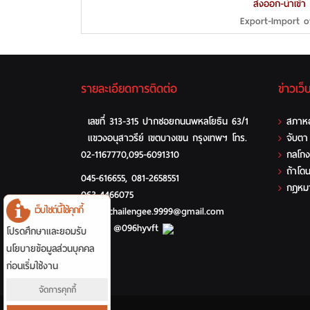
ส่งออก-นำเข้า
Export-Import o
รายละเอียดการติดต่อ
ข่าวเว็
เลขที่ 313-315 ปากซอยถนนพหลโยธิน 63/1
สภาหอ
แขวงอนุสาวรีย์ เขตบางเขน กรุงเทพฯ โทร.
จับตา 
02-1167770,095-6091310
กลโกง
ถ้าโด
045-616655
,
081-2658551
กฎหมา
063-4466075
เว็บไซต์นี้ใช้คุกกี้
chatchailengee.9999@gmail.com
Line ID @096hyvft
โปรดศึกษาและยอมรับ
นโยบายข้อมูลส่วนบุคคล
ก่อนเริ่มใช้งาน
จัดการคุกกี้