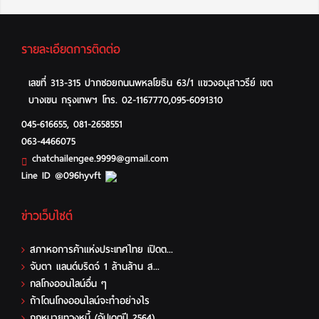
รายละเอียดการติดต่อ
เลขที่ 313-315 ปากซอยถนนพหลโยธิน 63/1 แขวงอนุสาวรีย์ เขต
บางเขน กรุงเทพฯ โทร. 02-1167770,095-6091310
045-616655
,
081-2658551
063-4466075
chatchailengee.9999@gmail.com
Line ID @096hyvft
ข่าวเว็บไซต์
สภาหอการค้าแห่งประเทศไทย เปิดต...
จับตา แลนด์บริดจ์ 1 ล้านล้าน ส...
กลโกงออนไลน์อื่น ๆ
ถ้าโดนโกงออนไลน์จะทำอย่างไร
กฎหมายทวงหนี้ (อัปเดตปี 2564) ...